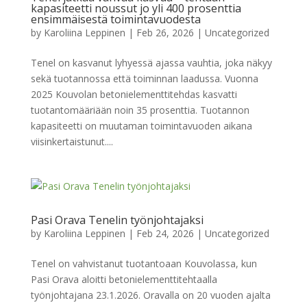
kapasiteetti noussut jo yli 400 prosenttia
ensimmäisestä toimintavuodesta
by
Karoliina Leppinen
|
Feb 26, 2026
|
Uncategorized
Tenel on kasvanut lyhyessä ajassa vauhtia, joka näkyy
sekä tuotannossa että toiminnan laadussa. Vuonna
2025 Kouvolan betonielementtitehdas kasvatti
tuotantomääriään noin 35 prosenttia. Tuotannon
kapasiteetti on muutaman toimintavuoden aikana
viisinkertaistunut....
Pasi Orava Tenelin työnjohtajaksi
by
Karoliina Leppinen
|
Feb 24, 2026
|
Uncategorized
Tenel on vahvistanut tuotantoaan Kouvolassa, kun
Pasi Orava aloitti betonielementtitehtaalla
työnjohtajana 23.1.2026. Oravalla on 20 vuoden ajalta