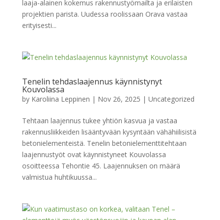
laaja-alainen kokemus rakennustyömailta ja erilaisten
projektien parista. Uudessa roolissaan Orava vastaa
erityisesti...
Tenelin tehdaslaajennus käynnistynyt
Kouvolassa
by
Karoliina Leppinen
|
Nov 26, 2025
|
Uncategorized
Tehtaan laajennus tukee yhtiön kasvua ja vastaa
rakennusliikkeiden lisääntyvään kysyntään vähähiilisistä
betonielementeistä. Tenelin betonielementtitehtaan
laajennustyöt ovat käynnistyneet Kouvolassa
osoitteessa Tehontie 45. Laajennuksen on määrä
valmistua huhtikuussa...